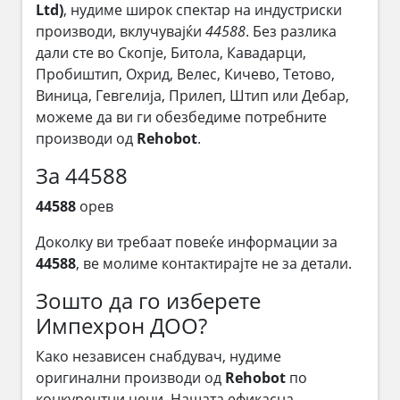
Ltd)
, нудиме широк спектар на индустриски
производи, вклучувајќи
44588
. Без разлика
дали сте во Скопје, Битола, Кавадарци,
Пробиштип, Охрид, Велес, Кичево, Тетово,
Виница, Гевгелија, Прилеп, Штип или Дебар,
можеме да ви ги обезбедиме потребните
производи од
Rehobot
.
За 44588
44588
орев
Доколку ви требаат повеќе информации за
44588
, ве молиме контактирајте не за детали.
Зошто да го изберете
Импехрон ДОО?
Како независен снабдувач, нудиме
оригинални производи од
Rehobot
по
конкурентни цени. Нашата ефикасна