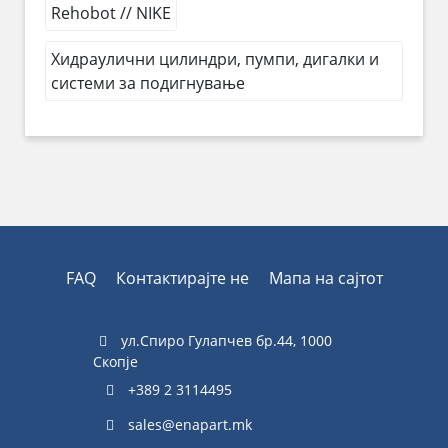
Rehobot // NIKE
Хидраулични цилиндри, пумпи, дигалки и
системи за подигнување
FAQ
Контактирајте не
Мапа на сајтот
ул.Спиро Гулапчев бр.44, 1000
Скопје
+389 2 3114495
sales@enapart.mk