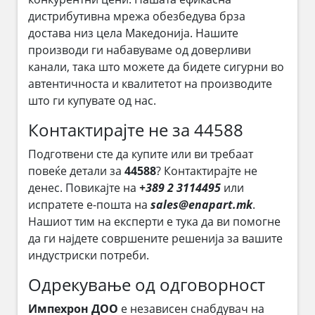
дистрибутивна мрежа обезбедува брза
достава низ цела Македонија. Нашите
производи ги набавуваме од доверливи
канали, така што можете да бидете сигурни во
автентичноста и квалитетот на производите
што ги купувате од нас.
Контактирајте не за 44588
Подготвени сте да купите или ви требаат
повеќе детали за
44588
? Контактирајте не
денес. Повикајте на
+389 2 3114495
или
испратете е-пошта на
sales@enapart.mk
.
Нашиот тим на експерти е тука да ви помогне
да ги најдете совршените решенија за вашите
индустриски потреби.
Одрекување од одговорност
Импехрон ДОО
е независен снабдувач на