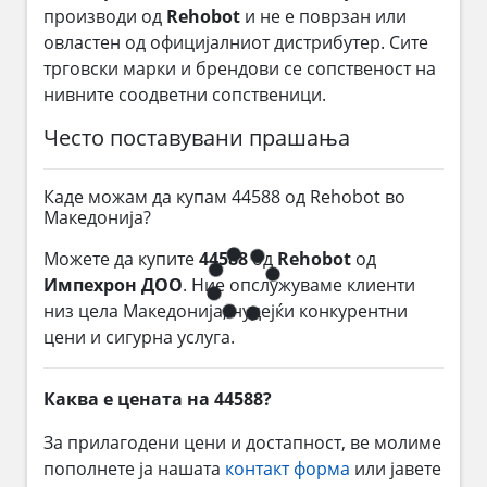
производи од
Rehobot
и не е поврзан или
овластен од официјалниот дистрибутер. Сите
трговски марки и брендови се сопственост на
нивните соодветни сопственици.
Често поставувани прашања
Каде можам да купам 44588 од Rehobot во
Македонија?
Можете да купите
44588
од
Rehobot
од
Импехрон ДОО
. Ние опслужуваме клиенти
низ цела Македонија, нудејќи конкурентни
цени и сигурна услуга.
Каква е цената на 44588?
За прилагодени цени и достапност, ве молиме
пополнете ја нашата
контакт форма
или јавете