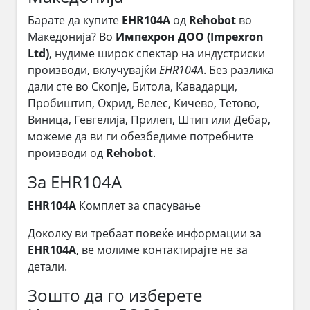
Барате да купите
EHR104A
од
Rehobot
во
Македонија? Во
Импехрон ДОО (Impexron
Ltd)
, нудиме широк спектар на индустриски
производи, вклучувајќи
EHR104A
. Без разлика
дали сте во Скопје, Битола, Кавадарци,
Пробиштип, Охрид, Велес, Кичево, Тетово,
Виница, Гевгелија, Прилеп, Штип или Дебар,
можеме да ви ги обезбедиме потребните
производи од
Rehobot
.
За EHR104A
EHR104A
Комплет за спасување
Доколку ви требаат повеќе информации за
EHR104A
, ве молиме контактирајте не за
детали.
Зошто да го изберете