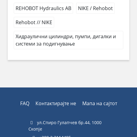
REHOBOT Hydraulics AB
NIKE / Rehobot
Rehobot // NIKE
Хидраулични цилиндри, пумпи, дигалки и
системи за подигнување
FAQ
Контактирајте не
Мапа на сајтот
ул.Спиро Гулапчев бр.44, 1000
Скопје