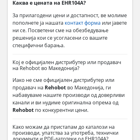
Каква е цената на EHR104A?
За прилагодени цени и достапност, ве молиме
пополнете ја нашата
контакт форма
или јавете
ни се. Посветени сме на обезбедување
решенија кои се усогласени со вашите
специфични барања.
Кој е официјален дистрибутер или продавач
на Rehobot во Македонија?
Иако не сме официјален дистрибутер или
продавач на
Rehobot
во Македонија, ги
набавуваме нашите производи од доверливи
канали и ви нудиме оригинална опрема од
Rehobot
по конкурентни цени.
Како можам да пристапам до каталози на
производи, упатства за употреба, технички
документи и PDF-датотеки од EHR104A?