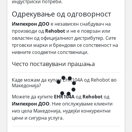
индустриски потреби.
Одрекување од одговорност
Импехрон ДОО
е независен снабдувач на
производи од
Rehobot
и не е поврзан или
овластен од официјалниот дистрибутер. Сите
трговски марки и брендови се сопственост на
нивните соодветни сопственици.
Често поставувани прашања
Каде можам да купам EHR104A од Rehobot во
Македонија?
Можете да купите
EHR104A
од
Rehobot
од
Импехрон ДОО
. Ние опслужуваме клиенти
низ цела Македонија, нудејќи конкурентни
цени и сигурна услуга.