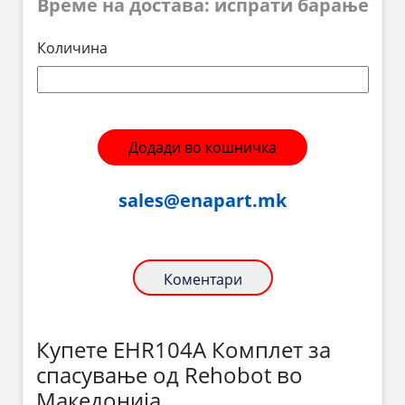
Време на достава: испрати барање
Количина
Додади во кошничка
sales@enapart.mk
Коментари
Купете EHR104A Комплет за
спасување од Rehobot во
Македонија