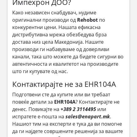
Импехрон ДОО?
Како независен снабдувач, нудиме
оригинални производи од
Rehobot
по
конкурентни цени. Нашата ефикасна
дистрибутивна мрежа обезбедува брза
достава низ цела Македонија. Нашите
производи ги набавуваме од доверливи
канали, така што можете да бидете сигурни во
автентичноста и квалитетот на производите
што ги купувате од нас.
Контактирајте не за EHR104A
Подготвени сте да купите или ви требаат
повеќе детали за
EHR104A
? Контактирајте не
денес. Повикајте на
+389 2 3114495
или
испратете е-пошта на
sales@enapart.mk
.
Нашиот тим на експерти е тука да ви помогне
да ги најдете совршените решенија за вашите