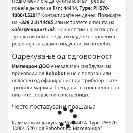
Подготвени сте да купите или ви требаат
повеќе детали за
P/n: 44414, Type: PHS70-
1000/LS201
? Контактирајте не денес. Повикајте
на
+389 2 3114495
или испратете е-пошта на
sales@enapart.mk
. Нашиот тим на експерти е
тука да ви помогне да ги најдете совршените
решенија за вашите индустриски потреби.
Одрекување од одговорност
Импехрон ДОО
е независен снабдувач на
производи од
Rehobot
и не е поврзан или
овластен од официјалниот дистрибутер. Сите
трговски марки и брендови се сопственост на
нивните соодветни сопственици.
Често поставувани прашања
Каде можам да купам P/n: 44414, Type: PHS70-
1000/LS201 од Rehobot во Македонија?