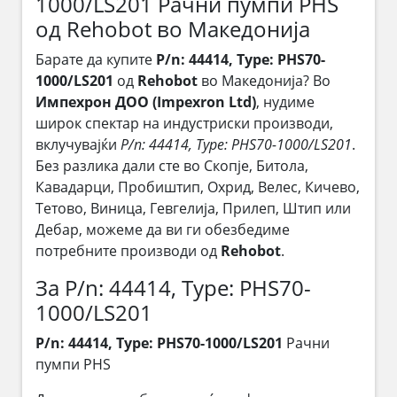
1000/LS201 Рачни пумпи PHS
од Rehobot во Македонија
Барате да купите
P/n: 44414, Type: PHS70-
1000/LS201
од
Rehobot
во Македонија? Во
Импехрон ДОО (Impexron Ltd)
, нудиме
широк спектар на индустриски производи,
вклучувајќи
P/n: 44414, Type: PHS70-1000/LS201
.
Без разлика дали сте во Скопје, Битола,
Кавадарци, Пробиштип, Охрид, Велес, Кичево,
Тетово, Виница, Гевгелија, Прилеп, Штип или
Дебар, можеме да ви ги обезбедиме
потребните производи од
Rehobot
.
За P/n: 44414, Type: PHS70-
1000/LS201
P/n: 44414, Type: PHS70-1000/LS201
Рачни
пумпи PHS