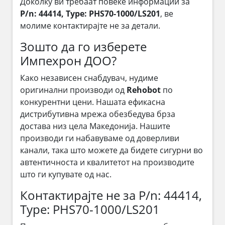
Доколку ви требаат повеќе информации за
P/n: 44414, Type: PHS70-1000/LS201
, ве
молиме контактирајте не за детали.
Зошто да го изберете
Импехрон ДОО?
Како независен снабдувач, нудиме
оригинални производи од
Rehobot
по
конкурентни цени. Нашата ефикасна
дистрибутивна мрежа обезбедува брза
достава низ цела Македонија. Нашите
производи ги набавуваме од доверливи
канали, така што можете да бидете сигурни во
автентичноста и квалитетот на производите
што ги купувате од нас.
Контактирајте не за P/n: 44414,
Type: PHS70-1000/LS201