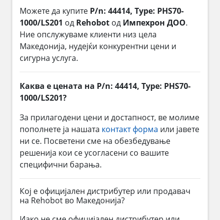
Можете да купите
P/n: 44414, Type: PHS70-
1000/LS201
од
Rehobot
од
Импехрон ДОО
.
Ние опслужуваме клиенти низ цела
Македонија, нудејќи конкурентни цени и
сигурна услуга.
Каква е цената на P/n: 44414, Type: PHS70-
1000/LS201?
За прилагодени цени и достапност, ве молиме
пополнете ја нашата
контакт форма
или јавете
ни се. Посветени сме на обезбедување
решенија кои се усогласени со вашите
специфични барања.
Кој е официјален дистрибутер или продавач
на Rehobot во Македонија?
Иако не сме официјален дистрибутер или