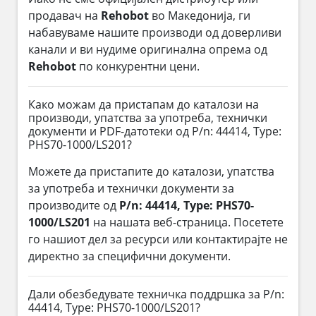
продавач на
Rehobot
во Македонија, ги
набавуваме нашите производи од доверливи
канали и ви нудиме оригинална опрема од
Rehobot
по конкурентни цени.
Како можам да пристапам до каталози на
производи, упатства за употреба, технички
документи и PDF-датотеки од P/n: 44414, Type:
PHS70-1000/LS201?
Можете да пристапите до каталози, упатства
за употреба и технички документи за
производите од
P/n: 44414, Type: PHS70-
1000/LS201
на нашата веб-страница. Посетете
го нашиот дел за ресурси или контактирајте не
директно за специфични документи.
Дали обезбедувате техничка поддршка за P/n:
44414, Type: PHS70-1000/LS201?