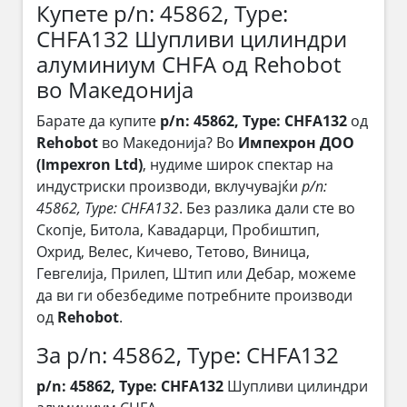
Купете p/n: 45862, Type:
CHFA132 Шупливи цилиндри
алуминиум CHFA од Rehobot
во Македонија
Барате да купите
p/n: 45862, Type: CHFA132
од
Rehobot
во Македонија? Во
Импехрон ДОО
(Impexron Ltd)
, нудиме широк спектар на
индустриски производи, вклучувајќи
p/n:
45862, Type: CHFA132
. Без разлика дали сте во
Скопје, Битола, Кавадарци, Пробиштип,
Охрид, Велес, Кичево, Тетово, Виница,
Гевгелија, Прилеп, Штип или Дебар, можеме
да ви ги обезбедиме потребните производи
од
Rehobot
.
За p/n: 45862, Type: CHFA132
p/n: 45862, Type: CHFA132
Шупливи цилиндри