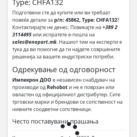
Type: CHFA132
Подготвени сте да купите или ви требаат
повеќе детали за
p/n: 45862, Type: CHFA132
?
Контактирајте не денес. Повикајте на
+389 2
3114495
или испратете е-пошта на
sales@enapart.mk
. Нашиот тим на експерти е
тука да ви помогне да ги најдете совршените
решенија за вашите индустриски потреби.
Одрекување од одговорност
Импехрон ДОО
е независен снабдувач на
производи од
Rehobot
и не е поврзан или
овластен од официјалниот дистрибутер. Сите
трговски марки и брендови се сопственост на
нивните соодветни сопственици.
Често поставувани прашања