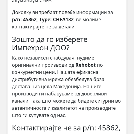
алуминиум CHFA
Доколку ви требаат повеќе информации за
p/n: 45862, Type: CHFA132
, ве молиме
контактирајте не за детали.
Зошто да го изберете
Импехрон ДОО?
Како независен снабдувач, нудиме
оригинални производи од
Rehobot
по
конкурентни цени. Нашата ефикасна
дистрибутивна мрежа обезбедува брза
достава низ цела Македонија. Нашите
производи ги набавуваме од доверливи
канали, така што можете да бидете сигурни во
автентичноста и квалитетот на производите
што ги купувате од нас.
Контактирајте не за p/n: 45862,