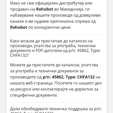
Иако не сме официјален дистрибутер или
продавач на
Rehobot
во Македонија, ги
набавуваме нашите производи од доверливи
канали и ви нудиме оригинална опрема од
Rehobot
по конкурентни цени.
Како можам да пристапам до каталози на
производи, упатства за употреба, технички
документи и PDF-датотеки од p/n: 45862, Type:
CHFA132?
Можете да пристапите до каталози, упатства
за употреба и технички документи за
производите од
p/n: 45862, Type: CHFA132
на
нашата веб-страница. Посетете го нашиот дел
за ресурси или контактирајте не директно за
специфични документи.
Дали обезбедувате техничка поддршка за p/n: