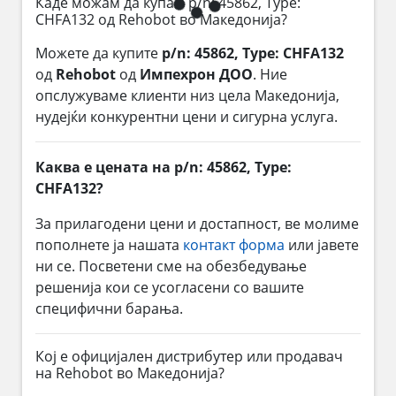
Каде можам да купам p/n: 45862, Type:
CHFA132 од Rehobot во Македонија?
Можете да купите
p/n: 45862, Type: CHFA132
од
Rehobot
од
Импехрон ДОО
. Ние
опслужуваме клиенти низ цела Македонија,
нудејќи конкурентни цени и сигурна услуга.
Каква е цената на p/n: 45862, Type:
CHFA132?
За прилагодени цени и достапност, ве молиме
пополнете ја нашата
контакт форма
или јавете
ни се. Посветени сме на обезбедување
решенија кои се усогласени со вашите
специфични барања.
Кој е официјален дистрибутер или продавач
на Rehobot во Македонија?